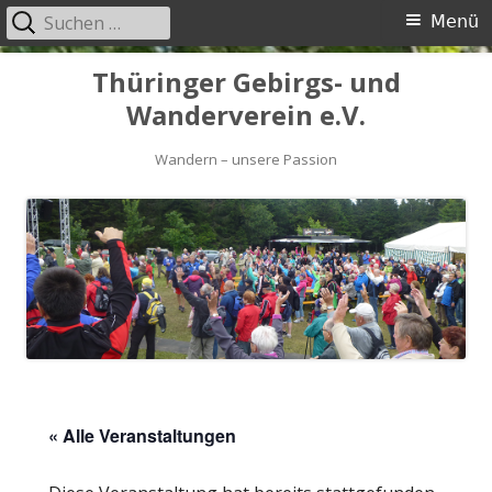
Suchen
Primäres
Menü
nach:
Menü
Springe
Thüringer Gebirgs- und
zum
Wanderverein e.V.
Inhalt
Wandern – unsere Passion
« Alle Veranstaltungen