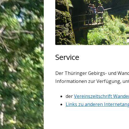
Service
Der Thüringer Gebirgs- und Wander
Informationen zur Verfügung, un
der
Vereinszeitschrift Wande
Links zu anderen Interneta