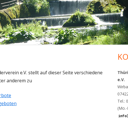
NEWSLETTER 1/2023
DWV-
GESUNDHEITSWANDERFÜHRER*IN ® –
NEWSLETTER 4/2022
FORTBILDUNG
NEWSLETTER 3/2022
NATUR- UND LANDSCHAFTSFÜHRER*IN
– FORTBILDUNG
NEWSLETTER 2/2022
NEWSLETTER 1/2022
KO
Ha
Sei
verein e.V. stellt auf dieser Seite verschiedene
Thür
e.V.
ter anderem zu
Wirba
0742
rbote
Tel.:
ngeboten
(Mo.-