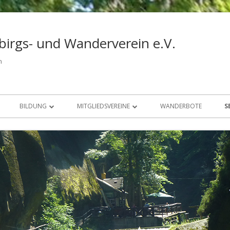
birgs- und Wanderverein e.V.
n
BILDUNG
MITGLIEDSVEREINE
WANDERBOTE
S
NEWSLETTER
ÜBERSICHT
NEWSLETTER 1/2025
DOKUMENTE
WANDERN MIT KINDERN
MITGLIED WERDEN
NEWSLETTER 2/2024
DWV-WANDERFÜHRER*IN ® –
NEWSLETTER 1/2024
AUSBILDUNG
NEWSLETTER 3/2023
DWV-WANDERFÜHRER*IN ® –
NEWSLETTER 2/2023
FORTBILDUNG