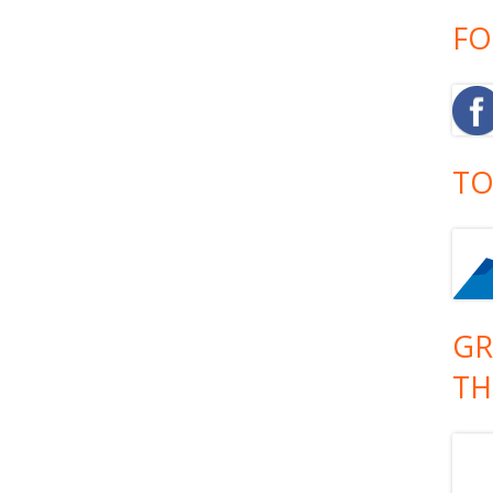
FO
TO
GR
TH