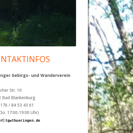
NTAKTINFOS
upt-
tenleiste
inger Gebirgs- und Wanderverein
cher Str. 10
2 Bad Blankenburg
 0176 / 84 53 43 61
Do. 17:00-19:00 Uhr)
[at]