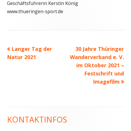
Geschäftsführerin Kerstin König
www.thueringen-sport.de
Vorheriger
Nächster
Langer Tag der
30 Jahre Thüringer
Beitragsnavigation
Beitrag:
Beitrag
Natur 2021
Wanderverband e. V.
im Oktober 2021 –
Festschrift und
Imagefilm
KONTAKTINFOS
Haupt-