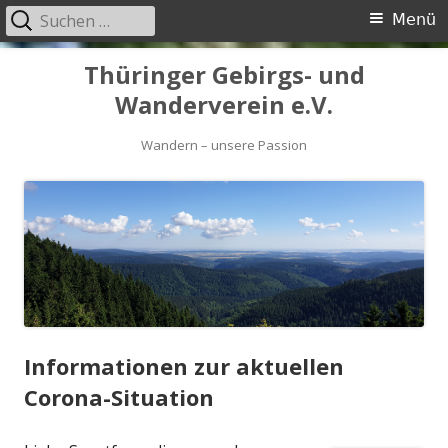
Suchen
Primäres
Menü
nach:
Menü
Springe
Thüringer Gebirgs- und
zum
Wanderverein e.V.
Inhalt
Wandern – unsere Passion
Informationen zur aktuellen
Corona-Situation