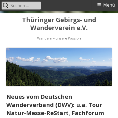
Suchen
Primäres
Menü
nach:
Menü
Springe
Thüringer Gebirgs- und
zum
Wanderverein e.V.
Inhalt
Wandern – unsere Passion
Neues vom Deutschen
Wanderverband (DWV): u.a. Tour
Natur-Messe-ReStart, Fachforum