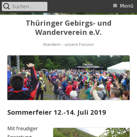
Suchen
Primäres
Menü
nach:
Menü
Springe
Thüringer Gebirgs- und
zum
Wanderverein e.V.
Inhalt
Wandern – unsere Passion
Sommerfeier 12.-14. Juli 2019
Mit freudiger
Erwartung