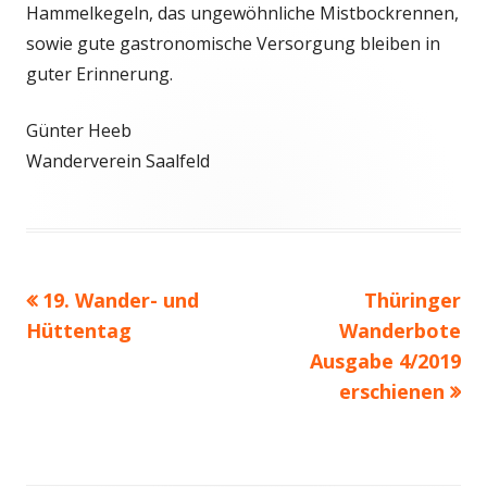
Hammelkegeln, das ungewöhnliche Mistbockrennen,
sowie gute gastronomische Versorgung bleiben in
guter Erinnerung.
Günter Heeb
Wanderverein Saalfeld
Vorheriger
Nächster
19. Wander- und
Thüringer
Beitragsnavigation
Beitrag:
Beitrag
Hüttentag
Wanderbote
Ausgabe 4/2019
erschienen