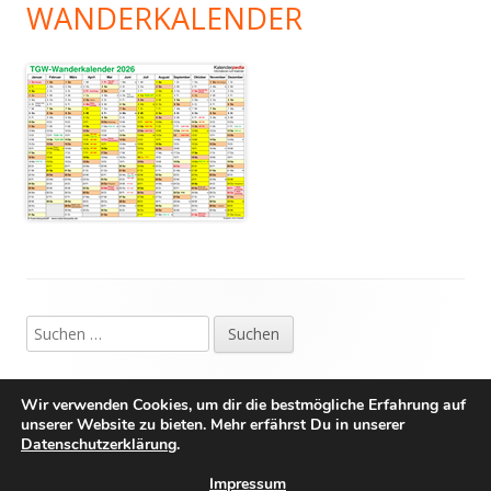
WANDERKALENDER
Footer
Suchen
Inhalt
nach:
IMPRESSUM
Wir verwenden Cookies, um dir die bestmögliche Erfahrung auf
unserer Website zu bieten. Mehr erfährst Du in unserer
DATENSCHUTZ
Datenschutzerklärung
.
Impressum
Verwendet
Tiny Framework
•