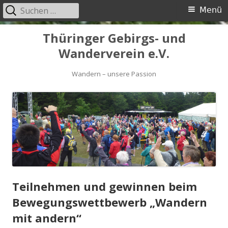
Suchen
Primäres
Menü
nach:
Menü
Springe
Thüringer Gebirgs- und
zum
Wanderverein e.V.
Inhalt
Wandern – unsere Passion
Teilnehmen und gewinnen beim
Bewegungswettbewerb „Wandern
mit andern“