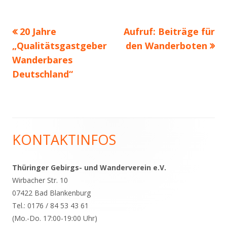
Vorheriger
Nächster
20 Jahre
Aufruf: Beiträge für
Beitragsnavigation
Beitrag:
Beitrag
„Qualitätsgastgeber
den Wanderboten
Wanderbares
Deutschland“
KONTAKTINFOS
Haupt-
Seitenleiste
Thüringer Gebirgs- und Wanderverein e.V.
Wirbacher Str. 10
07422 Bad Blankenburg
Tel.: 0176 / 84 53 43 61
(Mo.-Do. 17:00-19:00 Uhr)