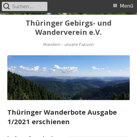
Suchen
Primäres
Menü
nach:
Menü
Springe
Thüringer Gebirgs- und
zum
Wanderverein e.V.
Inhalt
Wandern – unsere Passion
Thüringer Wanderbote Ausgabe
1/2021 erschienen