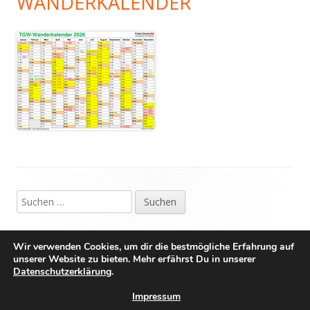
WANDERKALENDER
Footer
Suchen
Inhalt
nach:
IMPRESSUM
Wir verwenden Cookies, um dir die bestmögliche Erfahrung auf
unserer Website zu bieten. Mehr erfährst Du in unserer
DATENSCHUTZ
Datenschutzerklärung
.
Impressum
Verwendet
Tiny Framework
•