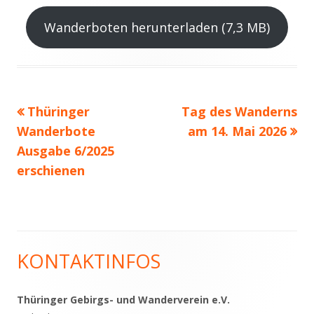
Wanderboten herunterladen (7,3 MB)
Vorheriger
Nächster
Thüringer
Tag des Wanderns
Beitragsnavigation
Beitrag:
Beitrag
Wanderbote
am 14. Mai 2026
Ausgabe 6/2025
erschienen
KONTAKTINFOS
Haupt-
Seitenleiste
Thüringer Gebirgs- und Wanderverein e.V.