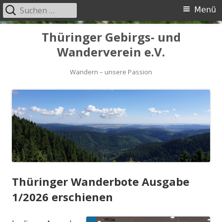
Suchen
Primäres
Menü
nach:
Menü
Springe
Thüringer Gebirgs- und
zum
Wanderverein e.V.
Inhalt
Wandern – unsere Passion
Thüringer Wanderbote Ausgabe
1/2026 erschienen