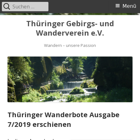
Suchen
Primäres
Menü
nach:
Menü
Springe
Thüringer Gebirgs- und
zum
Wanderverein e.V.
Inhalt
Wandern – unsere Passion
Thüringer Wanderbote Ausgabe
7/2019 erschienen