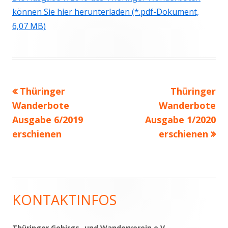
können Sie hier herunterladen (*.pdf-Dokument,
6,07 MB)
Vorheriger
Nächster
Thüringer
Thüringer
Beitragsnavigation
Beitrag:
Beitrag
Wanderbote
Wanderbote
Ausgabe 6/2019
Ausgabe 1/2020
erschienen
erschienen
KONTAKTINFOS
Haupt-
Seitenleiste
Thüringer Gebirgs- und Wanderverein e.V.