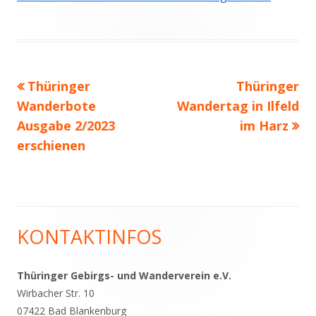
Vorheriger
Nächster
Thüringer
Thüringer
Beitragsnavigation
Beitrag:
Beitrag
Wanderbote
Wandertag in Ilfeld
Ausgabe 2/2023
im Harz
erschienen
KONTAKTINFOS
Haupt-
Seitenleiste
Thüringer Gebirgs- und Wanderverein e.V.
Wirbacher Str. 10
07422 Bad Blankenburg