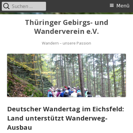
Suchen
Primäres
Menü
nach:
Menü
Springe
Thüringer Gebirgs- und
zum
Wanderverein e.V.
Inhalt
Wandern – unsere Passion
Deutscher Wandertag im Eichsfeld:
Land unterstützt Wanderweg-
Ausbau